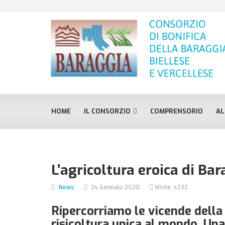
HOME
IL CONSORZIO
COMPRENSORIO
AL
L’agricoltura eroica di Bara
News
24 Gennaio 2020
Visite: 4232
Ripercorriamo le vicende della
risicoltura unica al mondo. Una 