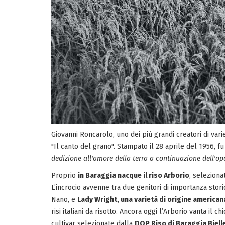
Giovanni Roncarolo, uno dei più grandi creatori di var
"Il canto del grano". Stampato il 28 aprile del 1956, fu
dedizione all'amore della terra a continuazione dell'o
Proprio
in Baraggia nacque il riso Arborio
, selezion
L’incrocio avvenne tra due genitori di importanza storic
Nano, e
Lady Wright, una varietà di origine american
risi italiani da risotto. Ancora oggi l’Arborio vanta il chi
cultivar selezionate dalla
DOP Riso di Baraggia Biell