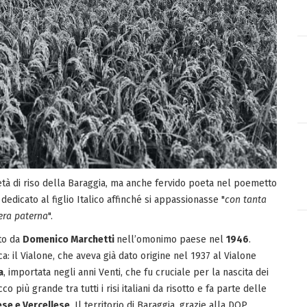
ietà di riso della Baraggia, ma anche fervido poeta nel poemetto
 dedicato al figlio Italico affinché si appassionasse "
con tanta
pera paterna
".
ato da
Domenico Marchetti
nell’omonimo paese nel
1946
.
a: il Vialone, che aveva già dato origine nel 1937 al Vialone
a
, importata negli anni Venti, che fu cruciale per la nascita dei
cco più grande tra tutti i risi italiani da risotto e fa parte delle
ese e Vercellese
. Il territorio di Baraggia, grazie alla DOP,