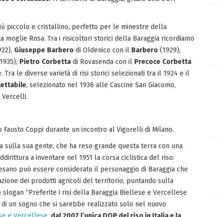
più piccolo e cristallino, perfetto per le minestre della
 moglie Rosa. Tra i risicoltori storici della Baraggia ricordiamo
922),
Giuseppe
Barbero
di Oldenico con il
Barbero
(1929),
1935),
Pietro
Corbetta
di Rovasenda con il
Precoce
Corbetta
Tra le diverse varietà di risi storici selezionati tra il 1924 e il
lettabile
, selezionato nel 1936 alle Cascine San Giacomo,
Vercelli.
 Fausto Coppi durante un incontro al Vigorelli di Milano.
nda sulla sua gente, che ha reso grande questa terra con una
dirittura a inventare nel 1951 la corsa ciclistica del riso:
Cesano può essere considerato il personaggio di Baraggia che
azione dei prodotti agricoli del territorio, puntando sulla
o slogan “Preferite i risi della Baraggia Biellese e Vercellese
 di un sogno che si sarebbe realizzato solo nel nuovo
se e Vercellese
,
dal 2007 l’unica DOP del riso in Italia e la