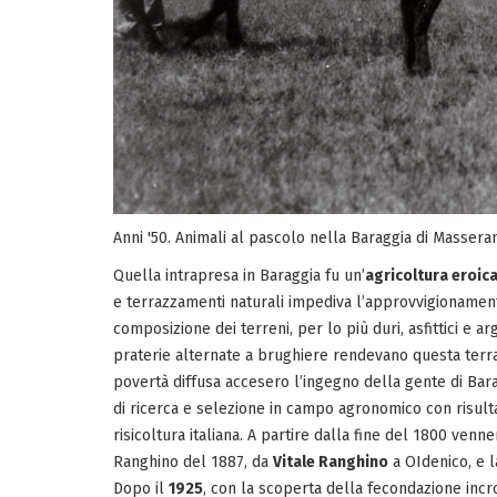
Anni '50. Animali al pascolo nella Baraggia di Massera
Quella intrapresa in Baraggia fu un’
agricoltura eroic
e terrazzamenti naturali impediva l’approvvigionament
composizione dei terreni, per lo più duri, asfittici e 
praterie alternate a brughiere rendevano questa terra d
povertà diffusa accesero l’ingegno della gente di Barag
di ricerca e selezione in campo agronomico con risult
risicoltura italiana. A partire dalla fine del 1800 venn
Ranghino del 1887, da
Vitale Ranghino
a OIdenico, e l
Dopo il
1925
, con la scoperta della fecondazione incr