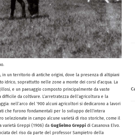
no.
a
, in un territorio di antiche origini, dove la presenza di altipiani
o idrico, soprattutto nelle zone a monte dei corsi d’acqua. La
C
argillosi, e un paesaggio composto principalmente da vaste
ifficile da coltivare. L’arretratezza dell’agricoltura e la
gia: nell’arco del ‘900 alcuni agricoltori si dedicarono a lavori
ati che furono fondamentali per lo sviluppo dell’intera
ero selezionate in campo alcune varietà di riso storiche, come il
a varietà Greppi (1906) da
Guglielmo Greppi
di Casanova Elvo.
ociata del riso da parte del professor Sampietro della