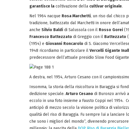
garantisce la
coltivazione della
cultivar originale
.
Nel 1964 nacque
Rosa Marchetti
, un riso dal chicco 
tradizione, battezzato dal Marchetti in onore dell’amata
anche
Silvio
Baldi
di Salussola con il
Rosso
Gorei
(1
Francesco
Battezzato
di Greggio con il
Battezzato
(
(1954) e
Giovanni
Roncarolo
di S. Giacomo Vercellese. 
1948 ricordiamo in particolare il
Vercelli
Gigante
Inal
predecessore dell’attuale presidio Slow Food Gigante 
A destra, nel 1954, Arturo Cesano con il campionissimo
Insomma, la storia della risicoltura in Baraggia si fo
dedizione speciale.
Arturo Cesano
di Buronzo arrivò ad
eccolo in una foto insieme a Fausto Coppi nel 1954. 
anticipò di mezzo secolo la visione politica di valorizz
qualità del riso di Baraggia. Fu sempre lui a lanciare l
che sono i migliori del mondo”, divenendo precursore
millennio: la nascita della
DOP Riso di Baraggia Bielle